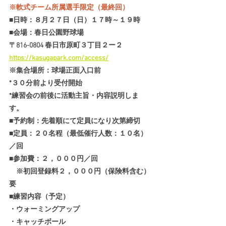
※軟式チーム所属選手限定（最終回）
■日時：８月２７日（日）１７時～１９時
■会場：春日公園野球場
〒816-0804 春日市原町３丁目２ー２
https://kasugapark.com/access/
※集合場所：球場正面入口前
*３０分前より受付開始
*練習会の前後に活動主旨・内容説明しま
す。
■予約制：先着順にて定員になり次第締切
■定員：２０名程（最低催行人数：１０名）
／回
■参加費：２，０００円／回
　※初回登録料２，０００円（保険料含む）
要
■練習内容（予定）
・ウォーミングアップ
・キャッチボール