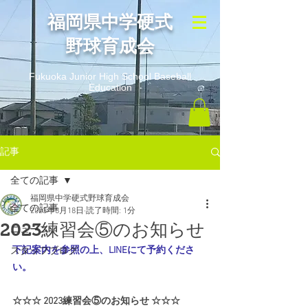
​福岡県中学硬式
野球育成会
Fukuoka Junior High School Baseball
Education
記事
全ての記事
福岡県中学硬式野球育成会
全ての記事
2023年8月18日
読了時間: 1分
2023練習会⑤のお知らせ
ニュース
下記案内を参照の上、LINEにて予約くださ
スタッフブログ
い。
☆☆☆ 2023練習会⑤のお知らせ ☆☆☆