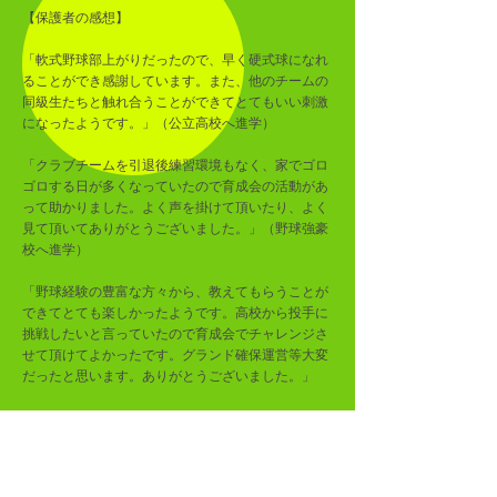
【保護者の感想】
「軟式野球部上がりだったので、早く硬式球になれ
ることができ感謝しています。また、他のチームの
同級生たちと触れ合うことができてとてもいい刺激
になったようです。」（公立高校へ進学）
「クラブチームを引退後練習環境もなく、家でゴロ
ゴロする日が多くなっていたので育成会の活動があ
って助かりました。よく声を掛けて頂いたり、よく
見て頂いてありがとうございました。」（野球強豪
校へ進学）
「野球経験の豊富な方々から、教えてもらうことが
できてとても楽しかったようです。高校から投手に
挑戦したいと言っていたので育成会でチャレンジさ
せて頂けてよかったです。グランド確保運営等大変
だったと思います。ありがとうございました。」
Cast
キャスト