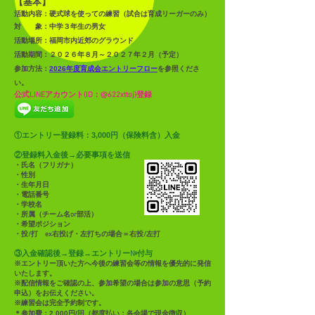
【基本】
活動内容：硬式球を使っての練習（試合は育成リーガーのみ）
対 象：中学３年生の男女​
活動場所：福岡市内近郊のグラウンド
活動期間：２０
２６年８月～２０２７年２月（予定）​
参加方法：
2026年度育成会エントリーフロー
を参照くださ
い。
公式LINEアカウント(ID：@622xttoj)登録
：3,000円（保険料含）
①エントリー登録料
入金
②登録料入金後→必要事項を送信
・氏名（フリガナ）
・性別
・生年月日
・電話番号
・学校名
・所属（チーム名or部活）
・希望ポジション
・投/打 ex右投げ・左打ちの場合＝右投/左打
③入金確認後→登録→エントリー№付与
※エントリー頂いた方へ今後の練習会等の情報を優先的に発信
いたします。
※配信情報をご確認の上、参加希望の場合は参加の意思（予約
申込）をお伝えください。
※練習会は完全予約制です。
＊参加費：2,000円/回（都度払い：各会場で現金徴収）​