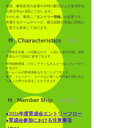
毎回、練習会等の会場や日時の配信および参加申込
の受付等をLINEにて行います。
そのため、事前に
「エントリー登録」
が必要です。
所属するチームやリーグ、硬式経験の有無に関係な
く誰でも参加して頂けます。
Characteristics
特徴
「受験生対象」の活動なので、１回から参加可能。遅刻
早退もOKで自由に参加できます。
野球経験豊富（プロ／アマ）な
大人と一緒にプレーがで
きるので
高いレベルの野球体験をすることができます。
選手、トレーナー、コーチなど様々な専門家が関わるの
で多くの学びを得ることができます。
Member Ship
参加登録
●2026年度育成会エントリーフロー
●育成会参加における注意事項