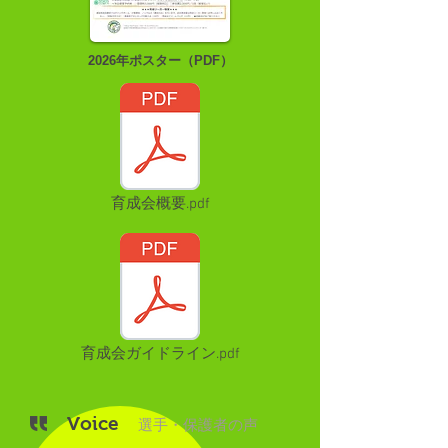
​2026年ポスター（PDF）
育成会概要.pdf
育成会ガイドライン.pdf
Voice
選手・保護者の声