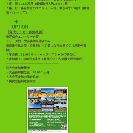
＊定 員：25名程度（最低敢行人数15名）/回
＊格 好：各自所有のユニフォーム等、動きやすい格好（練習
着・Tシャツ可）
＋
OPTION
【
育成リーガー募集概要
】
※育成会エントリー必須
※リーグ戦・大会参加希望者のみ
※別途申込み要（定員制）⇒定員になり次第〆切（原則先着
順）
＊年会費：12,000円（キャップ・Ｔシャツ代等含む）
＊参加費：2,500円/1試合（都度払い：各会場で現金徴収）
-----------------------------------------------------------
◎大会参加希望者
・大会参加積立金：10,000円/月
＊大会不参加の場合返金
＊実費差額別途請求有