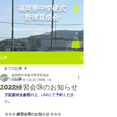
​福岡県中学硬式
野球育成会
Fukuoka Junior High School Baseball
Education
記事
全ての記事
福岡県中学硬式野球育成会
全ての記事
2023年1月15日
読了時間: 1分
2022練習会㉔のお知らせ
ニュース
下記案内を参照の上、LINEにて予約くださ
スタッフブログ
い。
☆☆☆ 練習会㉔のお知らせ ☆☆☆