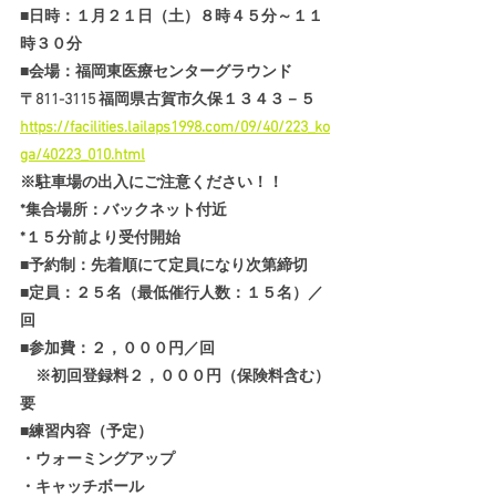
■日時：１月２１日（土）８時４５分～１１
時３０分
■会場：福岡東医療センターグラウンド
〒811-3115 福岡県古賀市久保１３４３－５
https://facilities.lailaps1998.com/09/40/223_ko
ga/40223_010.html
※駐車場の出入にご注意ください！！
*集合場所：バックネット付近
*１５分前より受付開始
■予約制：先着順にて定員になり次第締切
■定員：２５名（最低催行人数：１５名）／
回
■参加費：２，０００円／回
　※初回登録料２，０００円（保険料含む）
要
■練習内容（予定）
・ウォーミングアップ
・キャッチボール