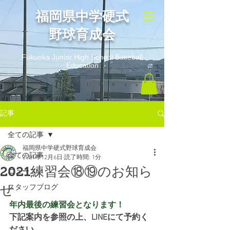
​福岡県中学硬式
野球育成会
Fukuoka Junior High School Baseball
Education
記事
全ての記事
福岡県中学硬式野球育成会
全ての記事
2021年12月6日
読了時間: 1分
2021練習会⑱⑲のお知ら
ニュース
せ
スタッフブログ
年内最後の練習会となります！
下記案内を参照の上、LINEにて予約く
ださい。