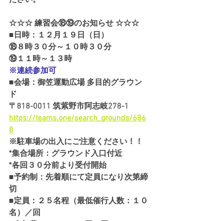
☆☆☆ 練習会⑱⑲のお知らせ ☆☆☆
■日時：１２月１９日（日）
⑱８時３０分～１０時３０分
⑲１１時～１３時
※連続参加可
■会場：御笠運動広場 多目的グラウン
ド
〒818-0011 筑紫野市阿志岐278-1
https://teams.one/search_grounds/686
8
※駐車場の出入にご注意ください！！
*集合場所：グラウンド入口付近
*各回３０分前より受付開始
■予約制：先着順にて定員になり次第締
切
■定員：２５名程（最低催行人数：１０
名）／回