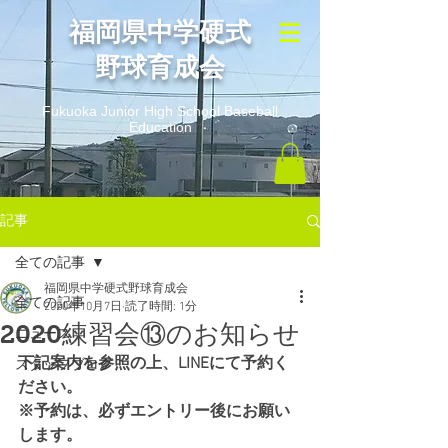
​福岡県中学硬式
野球育成会
Fukuoka Junior High School Baseball
Education
記事
全ての記事
福岡県中学硬式野球育成会
全ての記事
2020年10月7日
読了時間: 1分
2020練習会⑬のお知らせ
ニュース
下記案内を参照の上、LINEにて予約く
スタッフブログ
ださい。
※予約は、必ずエントリー後にお願い
します。