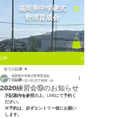
​福岡県中学硬式
野球育成会
Fukuoka Junior High School Baseball
Education
記事
全ての記事
福岡県中学硬式野球育成会
全ての記事
2020年11月10日
読了時間: 1分
2020練習会⑲のお知らせ
ニュース
下記案内を参照の上、LINEにて予約く
スタッフブログ
ださい。
※予約は、必ずエントリー後にお願い
します。