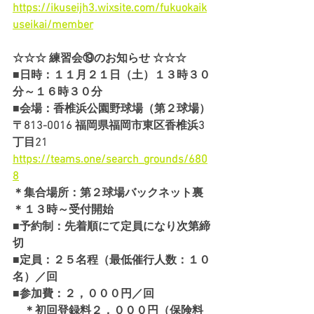
https://ikuseijh3.wixsite.com/fukuokaik
useikai/member
☆☆☆ 練習会⑲のお知らせ ☆☆☆
■日時：１１月２１日（土）１３時３０
分～１６時３０分
■会場：香椎浜公園野球場（第２球場）
〒813-0016 福岡県福岡市東区香椎浜3
丁目21
https://teams.one/search_grounds/680
8
＊集合場所：第２球場バックネット裏
＊１３時～受付開始
■予約制：先着順にて定員になり次第締
切
■定員：２５名程（最低催行人数：１０
名）／回
■参加費：２，０００円／回
　＊初回登録料２，０００円（保険料