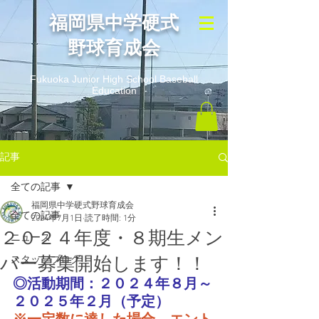
​福岡県中学硬式
野球育成会
Fukuoka Junior High School Baseball
Education
記事
全ての記事
福岡県中学硬式野球育成会
全ての記事
2024年7月1日
読了時間: 1分
２０２４年度・８期生メン
ニュース
バー募集開始します！！
スタッフブログ
◎活動期間：２０２４年８月～
２０２５年２月（予定）