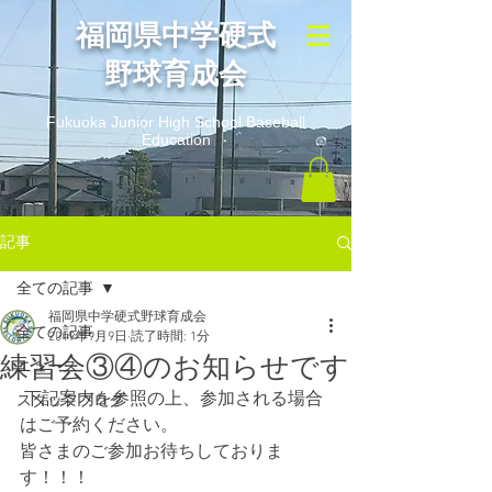
​福岡県中学硬式
野球育成会
Fukuoka Junior High School Baseball
Education
記事
全ての記事
福岡県中学硬式野球育成会
全ての記事
2019年9月9日
読了時間: 1分
練習会③④のお知らせです
ニュース
 下記案内を参照の上、参加される場合
スタッフブログ
はご予約ください。
皆さまのご参加お待ちしておりま
す！！！