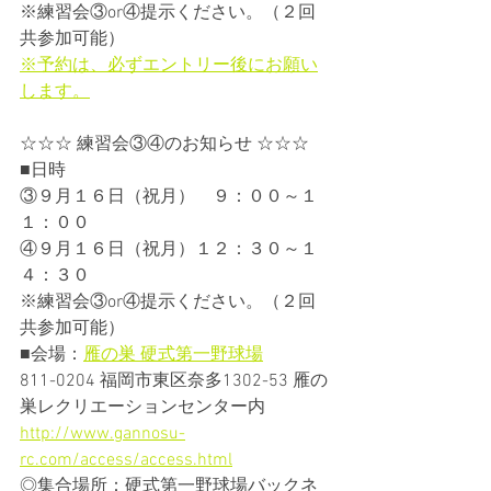
※練習会③or④提示ください。（２回
共参加可能）
※予約は、必ずエントリー後にお願い
します。
☆☆☆ 練習会③④のお知らせ ☆☆☆
■日時
③９月１６日（祝月）　９：００～１
１：００
④９月１６日（祝月）１２：３０～１
４：３０
※練習会③or④提示ください。（２回
共参加可能）
■会場：
雁の巣 硬式第一野球場
811-0204 福岡市東区奈多1302-53 雁の
巣レクリエーションセンター内
http://www.gannosu-
rc.com/access/access.html
◎集合場所：硬式第一野球場バックネ