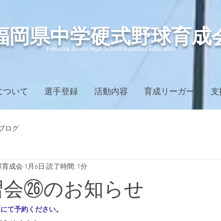
​福岡県中学硬式野球育成
Fukuoka Junior High School Baseball Education
について
選手登録
活動内容
育成リーガー
支
ブログ
球育成会
1月6日
読了時間: 1分
練習会㉖のお知らせ
Eにて予約ください。