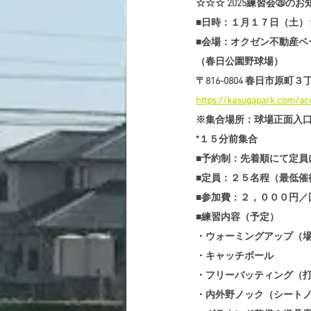
☆☆☆ 2025練習会㉖のお
■日時：１月１７日（土）
■会場：オクゼン不動産ベ
（春日公園野球場）
〒816-0804 春日市原町
https://kasugapark.com/ac
※集合場所：球場正面入
*１５分前集合
■予約制：先着順にて定員
■定員：２５名程（最低催
■参加費：２，０００円／
■練習内容（予定）
・ウォーミングアップ（
・キャッチボール
・フリーバッティング（
・内外野ノック（シート