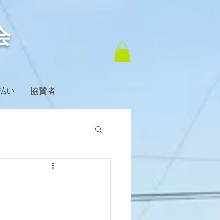
会
払い
協賛者