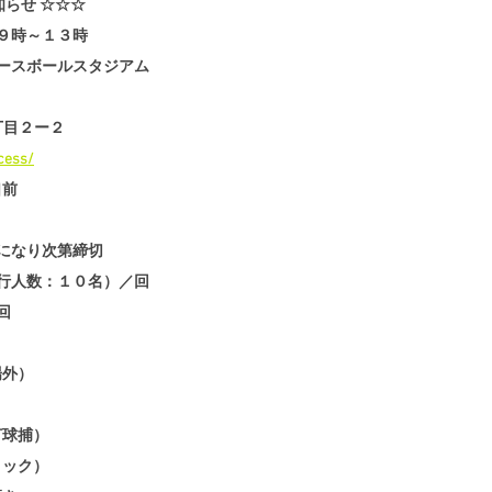
知らせ ☆☆☆
９時～１３時
ースボールスタジアム
３丁目２ー２
cess/
口前
になり次第締切
行人数：１０名）／回
回
場外）
打球捕）
ノック）