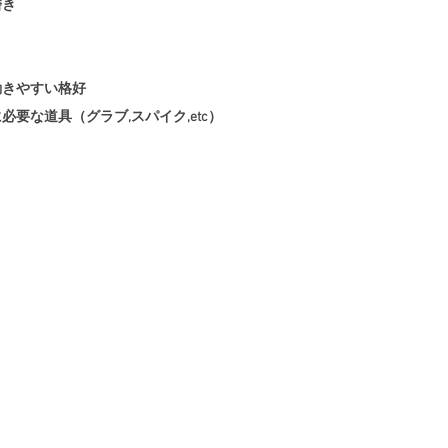
磨き
動きやすい格好
要な道具（グラブ,スパイク,etc）