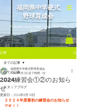
​福岡県中学硬式
野球育成会
Fukuoka Junior High School Baseball
Education
記事
全ての記事
福岡県中学硬式野球育成会
全ての記事
2024年8月2日
読了時間: 1分
2024練習会①②のお知ら
ニュース
せ
スタッフブログ
更新日：
2024年8月18日
２０２４年度最初の練習会のお知らせ
です！！