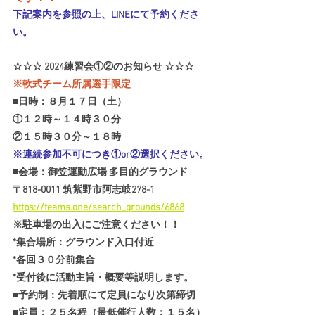
下記案内を参照の上、LINEにて予約くださ
い。
☆☆☆ 2024練習会①②のお知らせ ☆☆☆
※軟式チーム所属選手限定
■日時：８月１７日（土）
①１２時～１４時３０分
②１５時３０分～１８時
※連続参加不可につき①or②選択ください。
■会場：御笠運動広場 多目的グラウンド
〒818-0011 筑紫野市阿志岐278-1
https://teams.one/search_grounds/6868
※駐車場の出入にご注意ください！！
*集合場所：グラウンド入口付近
*各回３０分前集合
*受付後に活動主旨・概要等説明します。
■予約制：先着順にて定員になり次第締切
■定員：２５名程（最低催行人数：１５名）