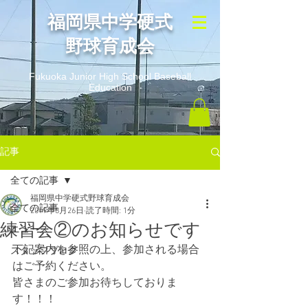
​福岡県中学硬式
野球育成会
Fukuoka Junior High School Baseball
Education
記事
全ての記事
福岡県中学硬式野球育成会
全ての記事
2019年8月26日
読了時間: 1分
練習会②のお知らせです
ニュース
下記案内を参照の上、参加される場合
スタッフブログ
はご予約ください。
皆さまのご参加お待ちしておりま
す！！！