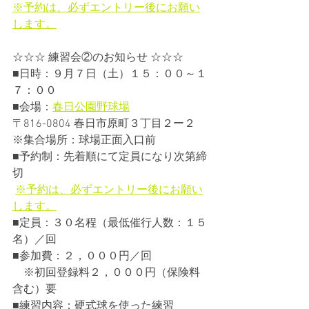
※予約は、必ずエントリー後にお願い
します。
☆☆☆ 練習会②のお知らせ ☆☆☆
■日時：９月７日（土）１５：００～１
７：００
■会場：
春日公園野球場
〒816-0804 春日市原町３丁目２ー２
※集合場所：球場正面入口前
■予約制：先着順にて定員になり次第締
切
※予約は、必ずエントリー後にお願い
します。
■定員：３０名程（最低催行人数：１５
名）／回
■参加費：２，０００円／回
　※初回登録料２，０００円（保険料
含む）要
■練習内容：硬式球を使った練習